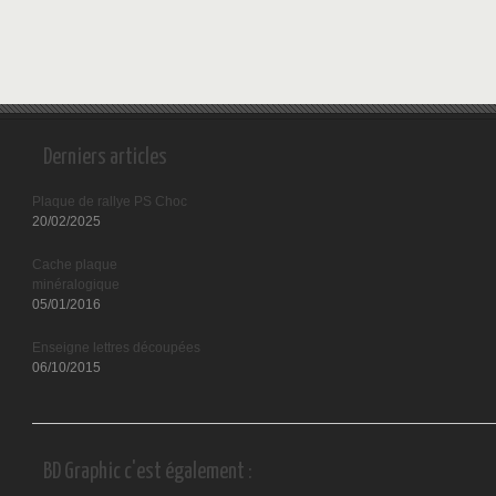
Derniers articles
Plaque de rallye PS Choc
20/02/2025
Cache plaque
minéralogique
05/01/2016
Enseigne lettres découpées
06/10/2015
BD Graphic c'est également :