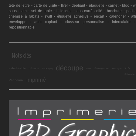
tête de lettre - carte de visite - flyer - dépliant - plaquette - carnet - bloc - w
sous main - set de table - billetterie - dos carré collé - brochure - poche
chemise à rabats - swift - étiquette adhésive - encart - calendrier - aff
enveloppe - auto copiant - classeur personnalisé - intercalaire -
repositionnable
Mots clés
découpe
indéchirable
PLV
crédences
Packaging
laser
tête de gondole
enseigne
Silhouette
imprimé
Panneaux